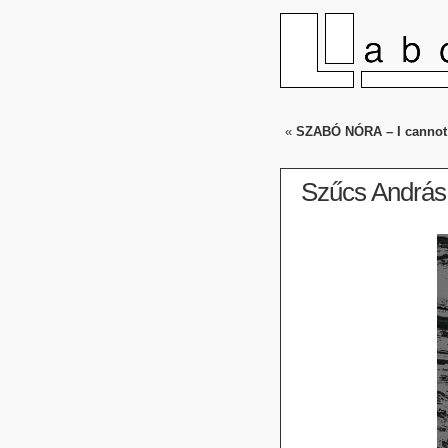
«
SZABÓ NÓRA – I cannot se
Szűcs Andrá