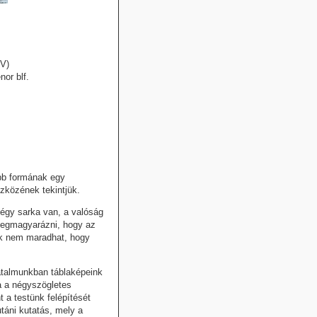
IV)
or blf.
bb formának egy
szközének tekintjük.
négy sarka van, a valóság
 megmagyarázni, hogy az
ünk nem maradhat, hogy
hatalmunkban táblaképeink
a a négyszögletes
 a testünk felépítését
táni kutatás, mely a