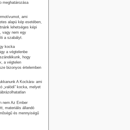
bb meghatározása
érmotívumot, ami
etes alapú kép esetében,
atnánk lehetséges képi
t, vagy nem egy
ti a szabályt.
egy kocka
úgy a végtelenbe
a szándékunk, hogy
k, a végtelen
rsze bizonyos értelemben
bukkanunk A Kockára- ami
ó „valódi” kocka, melyet
ábrázolhatatlan
ben nem Az Ember
t, materiális állandó
 minőségű és mennyiségű