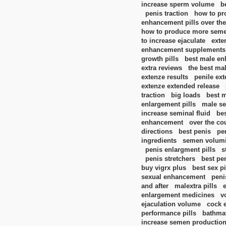
increase sperm volume
b
penis traction
how to p
enhancement pills over the
how to produce more sem
to increase ejaculate
exte
enhancement supplements
growth pills
best male en
extra reviews
the best ma
extenze results
penile ex
extenze extended release
traction
big loads
best m
enlargement pills
male se
increase seminal fluid
be
enhancement
over the co
directions
best penis
pe
ingredients
semen volumi
penis enlargment pills
s
penis stretchers
best pe
buy vigrx plus
best sex pi
sexual enhancement
peni
and after
malextra pills
enlargement medicines
v
ejaculation volume
cock 
performance pills
bathma
increase semen productio