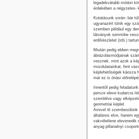
legadekvátabb módon köv
érdekében a négyzetes- k
Kutatásunk során- bár tú
ugyanazért tűnik egy sz
szemben például egy deré
látványok semmibe vesző 
erdőrészletet (stb.) tart
Miután pedig ebben megn
ábrázolásmódjainak szám 
vesznek, mint azok a kép
mozdulatainkat, fent váz
képlehetőségek káosza he
már ez is óriási előrelé
Innentől pedig feladatun
persze eleve kudarcra ít
szemlélve vagy elképzel
geometriai képlet.
Amivel itt szembesülünk
általános elve, hanem eg
vakvéletlene elevenedik 
anyag pillanatnyi csoport