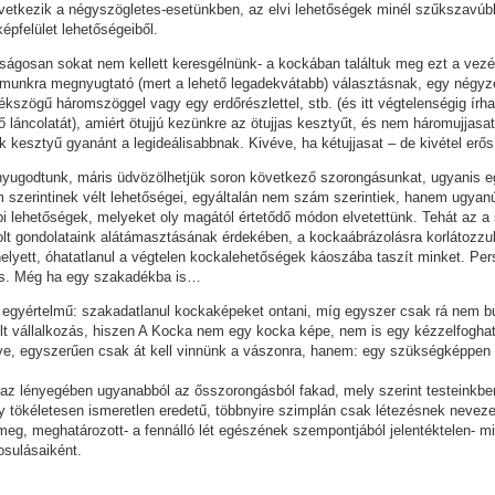
etkezik a négyszögletes-esetünkben, az elvi lehetőségek minél szűkszavú
épfelület lehetőségeiből.
lságosan sokat nem kellett keresgélnünk- a kockában találtuk meg ezt a vez
ámunkra megnyugtató (mert a lehető legadekvátabb) választásnak, egy négyz
kszögű háromszöggel vagy egy erdőrészlettel, stb. (és itt végtelenségig írh
láncolatát), amiért ötujjú kezünkre az ötujjas kesztyűt, és nem háromujjasa
unk kesztyű gyanánt a legideálisabbnak. Kivéve, ha kétujjasat – de kivétel erősí
yugodtunk, máris üdvözölhetjük soron következő szorongásunkat, ugyanis 
szerintinek vélt lehetőségei, egyáltalán nem szám szerintiek, hanem ugyan
i lehetőségek, melyeket oly magától értetődő módon elvetettünk. Tehát az 
olt gondolataink alátámasztásának érdekében, a kockaábrázolásra korlátozzu
lyett, óhatatlanul a végtelen kockalehetőségek káoszába taszít minket. Pe
pés. Még ha egy szakadékba is…
k egyértelmű: szakadatlanul kockaképeket ontani, míg egyszer csak rá nem 
élt vállalkozás, hiszen A Kocka nem egy kocka képe, nem is egy kézzelfoghat
ve, egyszerűen csak át kell vinnünk a vászonra, hanem: egy szükségképpen 
 az lényegében ugyanabból az ősszorongásból fakad, mely szerint testeink
y tökéletesen ismeretlen eredetű, többnyire szimplán csak létezésnek nevezet
meg, meghatározott- a fennálló lét egészének szempontjából jelentéktelen-
osulásaiként.