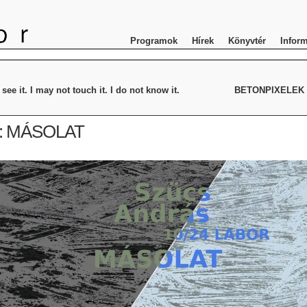
Programok
Hírek
Könyvtér
Infor
e it. I may not touch it. I do not know it.
BETONPIXELEK – 
s: MÁSOLAT