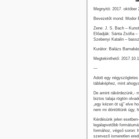
Megnyitó: 2017. október 
Bevezetőt mond: Modor B
Zene: J. S. Bach – Kunst
Előadják: Sánta Zsófia –
Szebenyi Katalin – bassz
Kurátor: Balázs Barnabá
Megtekinthető: 2017.10.1
—
Adott egy négyszögletes
táblaképhez, mint ahogya
De amint rákérdezünk,- m
biztos talaja rögtön olv
„egy kézen öt ujj” elve 
nem mi döntöttünk úgy, h
Kérdésünk jelen esetben-
legalapvetőbb formátumá
formához, végső soron: h
szervező ismeretlen ered