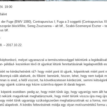
24. 19:00
álint
 der Fuge (BWV 1080), Contrapunctus I; Fuga a 3 soggetti (Contrapunctus X
 szoprán blockflőte, Sereg Zsuzsanna – alt blf., Szabó-Szemenyei Eszter – ten
us blf.
s
8. – 2017.10.22.
 képhordozó, melyet ugyanazzal a természetességgel tekintünk a legideálisa
n- például- kezeinken lévő öt ujjunkat létünk fenntartásának legalapvetőbb e
iért ne kérdezhetnénk rá?- hogy miért pont öt ujjunk, képeinknek miért pont 
adékonnyá válik alattunk, és főként: bennünk, hiszen, lehet, hogy nem tudjuk
honnan is ered, a felől viszont, ha következetesen kérdezünk, semmi kétség
ogy ujjaink száma egy kézre számítva éppen öt darab legyen.
 képeink esetében- pedig az, hogy miért tűnik úgy, hogy ugyanígy nem állt 
t nekünk magunknak meghatároznunk, hogy miért térünk vissza újra meg újr
ogy miért tűnik ugyanúgy szükségszerűen meghatározottnak ez a forma, mint
etű alapelvek. A kérdés feltevésének módja egy olyan motívumértékű forma u