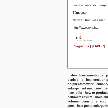
Grafikai tervezés: Varga
Támogató:
Nemzeti Kulturális Alap
http://www.nka.hu/
Programok
|
[LABOR]
|
male-enhancement-pills
p
penis-pills
best-erection-p
on-pills-that-work
enhance
enlargement medicine
be
sex pills
how to produc
bathmate results
male enl
volume
penis pills
volum
after
best penis enlargeme