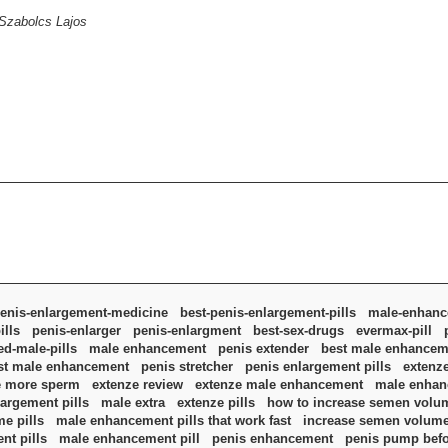
 Szabolcs Lajos
enis-enlargement-medicine
best-penis-enlargement-pills
male-enhance
ills
penis-enlarger
penis-enlargment
best-sex-drugs
evermax-pill
d-male-pills
male enhancement
penis extender
best male enhanceme
st male enhancement
penis stretcher
penis enlargement pills
extenz
e more sperm
extenze review
extenze male enhancement
male enhanc
argement pills
male extra
extenze pills
how to increase semen volu
e pills
male enhancement pills that work fast
increase semen volum
nt pills
male enhancement pill
penis enhancement
penis pump befo