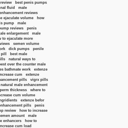
 review
best penis pumps
nal fluid
male
enhancement reviews
se ejaculate volume
how
nis pump
male
pump reviews
penis
ale enlargement
male
 to ejaculate more
eviews
semen volume
ork
dick pumps
penile
pill
best male
lls
natural ways to
best over the counter male
es bathmate work
extenze
increase cum
extenze
hancement pills
vigrx pills
 natural male enhancement
sperm thickness
where to
ncrease cum volume
ngridients
extenze befor
enhancement pills
penis
mp review
how to increase
 semen amount
male
le enhancers
how to
increase cum load