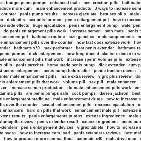
est budget penis pumps
enhanced male
best erection pills
bathmate
roduce more cum
male enhancement products
3 ways to increase semi
 counter
penis pump results
increase ejaculate
best sex pills
male 
en
dick pills
sex pills for men
penis enlargement pill
how to increa
nze side effects
huge ejaculation
penis enlargement pump
water pe
do penis enlargement pills work
increase semen
bath mate
penis 
hancement pill
bathmate routine
size genetics
male supplements
m
le enhancement pills over the counter
how fast does extenze work
how
tender
bathmate x30
max performer
best penis extender
bathmate r
penis pumps
dick enlargement
how long does it take for extenze to w
ale enhancement pills that work
increase sperm volume pills
extenze 
x pills
penis strecher
home made penis pump
dick extender
cum pi
st penis enlargement
penis pump before after
penile traction device
unter male enhancement pills
male extra review
vigrx plus review
do
nis enlargement pills that work
volume pill
sex pill
male enhancer
zer
increase semen production
do male enhancement pills work
en
tamina pills
are penis pumps safe
cock pumps
darren jackson
best
nis enlargement medicine
male enhancement drugs
how to increase 
lls over the counter
sexual enhancement pills
increase ejaculation
i
s enhancers
hard on pills that work
enhancement male pill
extenze i
extenz results
penis enlargements pumps
extenze ingredience
male 
olumepills review
penis extender result
extenze ingredient
penis pu
extenders
penis enlargement devices
vigrex tablets
how to increase
te hydro
how to increase cum load
penis extenders reviews
best ma
n
how to produce more seminal fluid
bathmate x40
male drive max