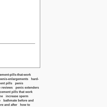
ment-pills-that-work
penis-enlargements
hard-
nt pills
penis
e reviews
penis extenders
ement pills that work
me
increase sperm
e
bathmate before and
re and after
how to