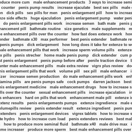
roduce more cum
male enhancement products
3 ways to increase semi
 counter
penis pump results
increase ejaculate
best sex pills
male 
en
dick pills
sex pills for men
penis enlargement pill
how to increa
nze side effects
huge ejaculation
penis enlargement pump
water pe
do penis enlargement pills work
increase semen
bath mate
penis 
hancement pill
bathmate routine
size genetics
male supplements
m
le enhancement pills over the counter
how fast does extenze work
how
tender
bathmate x30
max performer
best penis extender
bathmate r
penis pumps
dick enlargement
how long does it take for extenze to w
ale enhancement pills that work
increase sperm volume pills
extenze 
x pills
penis strecher
home made penis pump
dick extender
cum pi
st penis enlargement
penis pump before after
penile traction device
unter male enhancement pills
male extra review
vigrx plus review
do
nis enlargement pills that work
volume pill
sex pill
male enhancer
zer
increase semen production
do male enhancement pills work
en
tamina pills
are penis pumps safe
cock pumps
darren jackson
best
nis enlargement medicine
male enhancement drugs
how to increase 
lls over the counter
sexual enhancement pills
increase ejaculation
i
s enhancers
hard on pills that work
enhancement male pill
extenze i
extenz results
penis enlargements pumps
extenze ingredience
male 
olumepills review
penis extender result
extenze ingredient
penis pu
extenders
penis enlargement devices
vigrex tablets
how to increase
te hydro
how to increase cum load
penis extenders reviews
best ma
n
how to produce more seminal fluid
bathmate x40
male drive max
ume increaser
produce more sperm
best male enhancement pills over