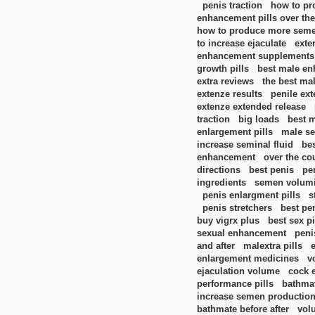
penis traction
how to p
enhancement pills over the
how to produce more sem
to increase ejaculate
exte
enhancement supplements
growth pills
best male en
extra reviews
the best ma
extenze results
penile ex
extenze extended release
traction
big loads
best m
enlargement pills
male se
increase seminal fluid
be
enhancement
over the co
directions
best penis
pe
ingredients
semen volumi
penis enlargment pills
s
penis stretchers
best pe
buy vigrx plus
best sex pi
sexual enhancement
peni
and after
malextra pills
enlargement medicines
v
ejaculation volume
cock 
performance pills
bathma
increase semen productio
bathmate before after
vol