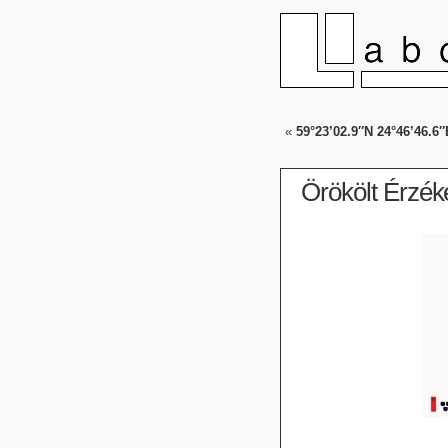
«
59°23’02.9″N 24°46’46.6″
Örökölt Érzék