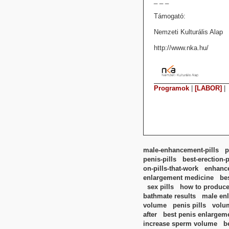
_ _ _
Támogató:
Nemzeti Kulturális Alap
http://www.nka.hu/
Programok
|
[LABOR]
|
male-enhancement-pills
p
penis-pills
best-erection-p
on-pills-that-work
enhance
enlargement medicine
be
sex pills
how to produc
bathmate results
male enl
volume
penis pills
volum
after
best penis enlargeme
increase sperm volume
b