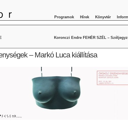
Programok
Hírek
Könyvtér
Infor
E
Koronczi Endre FEHÉR SZÉL – Széljegyze
enységek – Markó Luca kiállítása