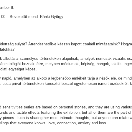
ember 8.
8:00 – Bevezetőt mond: Bánki György
ódottság súlyát? Átrendezhetők-e készen kapott családi mintázataink? Hogyan
alatokká?
k alkotásai személyes történeteken alapulnak, amelyek nemcsak vizuális es
nmitológiát hoznak létre, melyben médiumok, képiség, hangok, taktilis inge
olati egységet képez.
gy napló, amelyben az alkotó a legbensőbb emlékeit tárja a nézők elé, de mind
. Luca privát történeteken keresztül beszél egyetemesen ismert érzésekről: k
d sensitivities series are based on personal stories, and they are using variou
ds and tactile effects featuring the exhibition, but all of them are the part o
ry pieces. Luca is sharing her most intimate thoughts, but anyone can relate 
eelings that everyone knows: love, connection, anxiety and loss.