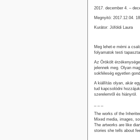
2017. december 4. – dec
Megnyitó: 2017.12.04. 1
Kurátor: Jóföldi Laura
Meg lehet-e mérni a csal
folyamatok testi tapaszt
Az Örökölt érzékenysége
jelennek meg. Olyan magá
sokféleség egyetlen gond
A kiállítás olyan, akár e
tud kapcsolódni hozzájuk
szerelemről és hiányról.
_ _ _
The works of the Inherite
Mixed media, images, soun
The artworks are like dia
stories she tells about f