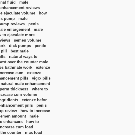
nal fluid
male
enhancement reviews
se ejaculate volume
how
nis pump
male
pump reviews
penis
ale enlargement
male
 to ejaculate more
eviews
semen volume
ork
dick pumps
penile
pill
best male
lls
natural ways to
best over the counter male
es bathmate work
extenze
increase cum
extenze
hancement pills
vigrx pills
 natural male enhancement
sperm thickness
where to
ncrease cum volume
ngridients
extenze befor
enhancement pills
penis
mp review
how to increase
 semen amount
male
le enhancers
how to
increase cum load
 the counter
max load