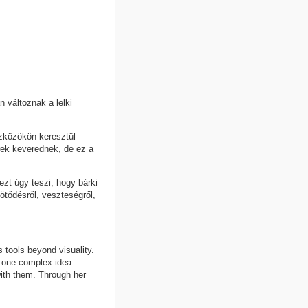
 változnak a lelki
zközökön keresztül
rek keverednek, de ez a
ezt úgy teszi, hogy bárki
ötődésről, veszteségről,
s tools beyond visuality.
f one complex idea.
with them. Through her