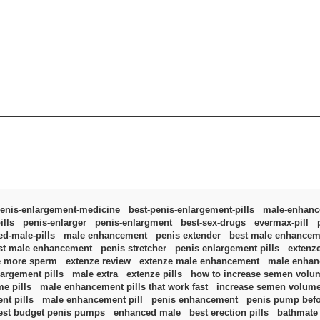
enis-enlargement-medicine
best-penis-enlargement-pills
male-enhance
ills
penis-enlarger
penis-enlargment
best-sex-drugs
evermax-pill
d-male-pills
male enhancement
penis extender
best male enhanceme
st male enhancement
penis stretcher
penis enlargement pills
extenz
e more sperm
extenze review
extenze male enhancement
male enhanc
argement pills
male extra
extenze pills
how to increase semen volu
e pills
male enhancement pills that work fast
increase semen volum
nt pills
male enhancement pill
penis enhancement
penis pump befo
est budget penis pumps
enhanced male
best erection pills
bathmate