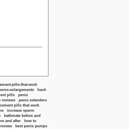
ment-pills-that-work
penis-enlargements
hard-
nt pills
penis
e reviews
penis extenders
ement pills that work
me
increase sperm
e
bathmate before and
re and after
how to
 review
best penis pumps