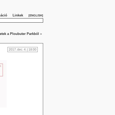
máció
Linkek
ENGLISH
tek a Ploubuter Parkból
»
2017. dec. 4. | 18:00