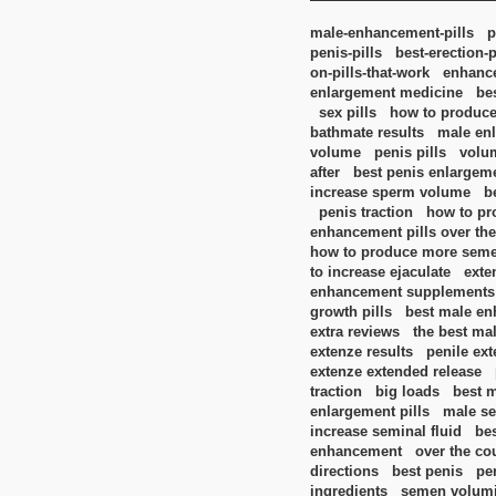
male-enhancement-pills
p
penis-pills
best-erection-p
on-pills-that-work
enhance
enlargement medicine
be
sex pills
how to produc
bathmate results
male enl
volume
penis pills
volum
after
best penis enlargeme
increase sperm volume
b
penis traction
how to p
enhancement pills over the
how to produce more sem
to increase ejaculate
exte
enhancement supplements
growth pills
best male en
extra reviews
the best ma
extenze results
penile ex
extenze extended release
traction
big loads
best m
enlargement pills
male se
increase seminal fluid
be
enhancement
over the co
directions
best penis
pe
ingredients
semen volumi