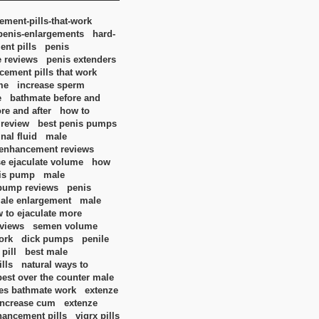
ment-pills-that-work
penis-enlargements
hard-
nt pills
penis
e reviews
penis extenders
ement pills that work
me
increase sperm
e
bathmate before and
re and after
how to
 review
best penis pumps
nal fluid
male
enhancement reviews
se ejaculate volume
how
nis pump
male
pump reviews
penis
ale enlargement
male
 to ejaculate more
eviews
semen volume
ork
dick pumps
penile
pill
best male
lls
natural ways to
best over the counter male
es bathmate work
extenze
increase cum
extenze
hancement pills
vigrx pills