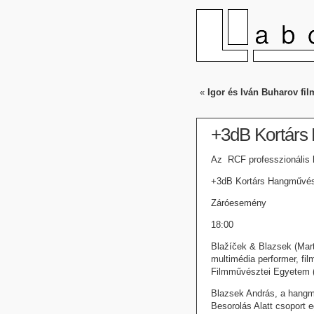
«
Igor és Iván Buharov fil
+3dB Kortárs
Az RCF professzionális 
+3dB Kortárs Hangművész
Záróesemény
18:00
Blažíček & Blazsek (Mar
multimédia performer, fil
Filmművésztei Egyetem 
Blazsek András, a hangm
Besorolás Alatt csoport e