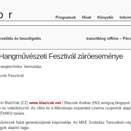
Programok
Hírek
Könyvtér
Infor
mvetítés és beszélgetés
tranzitblog offline – Péc
 Hangművészeti Fesztivál záróeseménye
hangtechnika bemutatja:
eti Fesztivál
tin Blažíček (CZ)
www.blazicek.net
/ Blazsek András (HU) amigzaj.blogspot.
m és videókészítő. Az Ultra és a Mikroloops expanded cinema csoportok alapít
(FAMU) tanára.
űvészek fiatal generációjának képviselője. Az MKE Szobrász Tanszékén vég
gyik alapító tagja.