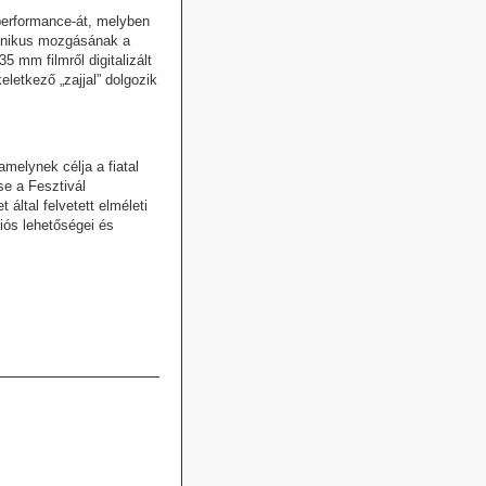
 performance-át, melyben
hanikus mozgásának a
5 mm filmről digitalizált
eletkező „zajjal” dolgozik
melynek célja a fiatal
e a Fesztivál
ltal felvetett elméleti
iós lehetőségei és