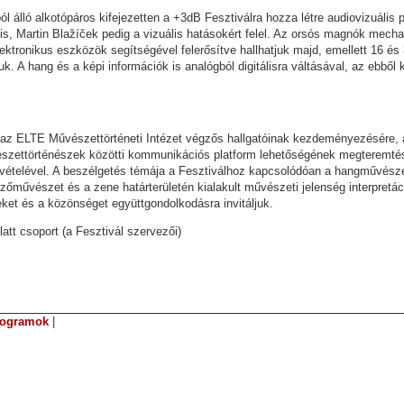
l álló alkotópáros kifejezetten a +3dB Fesztiválra hozza létre audiovizuális
is, Martin Blažíček pedig a vizuális hatásokért felel. Az orsós magnók mec
ktronikus eszközök segítségével felerősítve hallhatjuk majd, emellett 16 és 3
k. A hang és a képi információk is analógból digitálisra váltásával, az ebből k
az ELTE Művészettörténeti Intézet végzős hallgatóinak kezdeményezésére, a
ettörténészek közötti kommunikációs platform lehetőségének megteremtés
ételével. A beszélgetés témája a Fesztiválhoz kapcsolódóan a hangművészet á
zőművészet és a zene határterületén kialakult művészeti jelenség interpretác
leket és a közönséget együttgondolkodásra invitáljuk.
att csoport (a Fesztivál szervezői)
rogramok
|