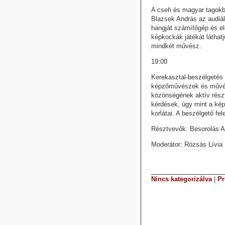
A cseh és magyar tagokbó
Blazsek András az audiál
hangját számítógép és ele
képkockák játékát láthatju
mindkét művész.
19:00
Kerekasztal-beszélgetés 
képzőművészek és művész
közönségének aktív részv
kérdések, úgy mint a kép
korlátai. A beszélgető fe
Résztvevők: Besorolás Al
Moderátor: Rózsás Lívia
Nincs kategorizálva
|
P