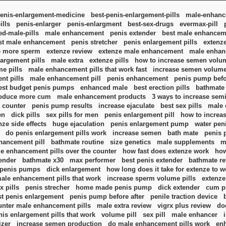
enis-enlargement-medicine
best-penis-enlargement-pills
male-enhance
ills
penis-enlarger
penis-enlargment
best-sex-drugs
evermax-pill
d-male-pills
male enhancement
penis extender
best male enhanceme
st male enhancement
penis stretcher
penis enlargement pills
extenz
e more sperm
extenze review
extenze male enhancement
male enhanc
argement pills
male extra
extenze pills
how to increase semen volu
e pills
male enhancement pills that work fast
increase semen volum
nt pills
male enhancement pill
penis enhancement
penis pump befo
est budget penis pumps
enhanced male
best erection pills
bathmate
roduce more cum
male enhancement products
3 ways to increase semi
 counter
penis pump results
increase ejaculate
best sex pills
male 
en
dick pills
sex pills for men
penis enlargement pill
how to increa
nze side effects
huge ejaculation
penis enlargement pump
water pe
do penis enlargement pills work
increase semen
bath mate
penis 
hancement pill
bathmate routine
size genetics
male supplements
m
le enhancement pills over the counter
how fast does extenze work
how
tender
bathmate x30
max performer
best penis extender
bathmate r
penis pumps
dick enlargement
how long does it take for extenze to w
ale enhancement pills that work
increase sperm volume pills
extenze 
x pills
penis strecher
home made penis pump
dick extender
cum pi
st penis enlargement
penis pump before after
penile traction device
unter male enhancement pills
male extra review
vigrx plus review
do
nis enlargement pills that work
volume pill
sex pill
male enhancer
zer
increase semen production
do male enhancement pills work
en