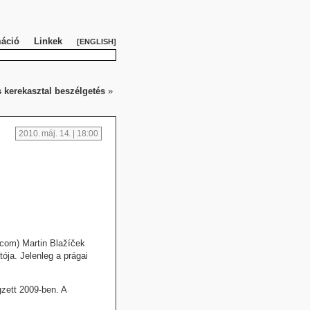
máció
Linkek
ENGLISH
s kerekasztal beszélgetés
»
2010. máj. 14. | 18:00
com) Martin Blažíček
ója. Jelenleg a prágai
zett 2009-ben. A